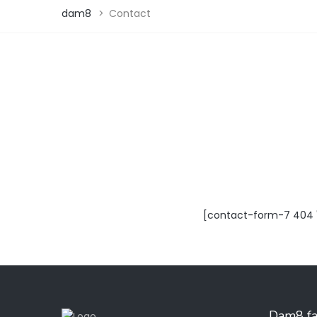
dam8
>
Contact
[contact-form-7 404 
Dam8 fac