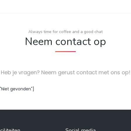
Always time for coffee and a good chat
Neem contact op
Heb je vragen? Neem gerust contact met ons op!
"Niet gevonden"]
iliteiten
Social media