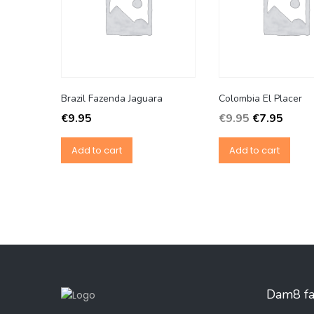
Brazil Fazenda Jaguara
Colombia El Placer
€
9.95
€
9.95
€
7.95
Add to cart
Add to cart
Dam8 fac