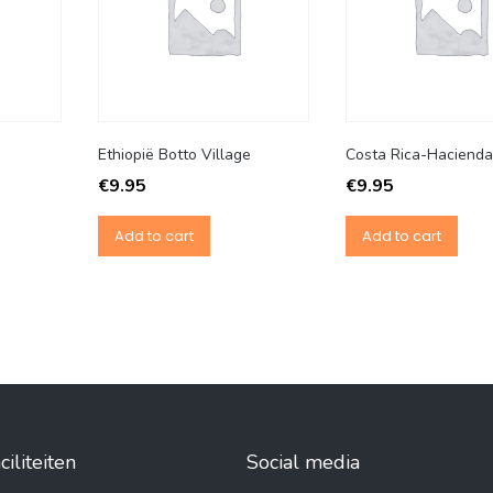
Ethiopië Botto Village
Costa Rica-Hacienda
€
9.95
€
9.95
Add to cart
Add to cart
iliteiten
Social media