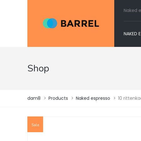
Naked e
NAKED 
Shop
dam8
>
Products
>
Naked espresso
>
10 rittenk
Sale