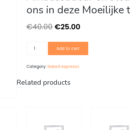
ons in deze Moeilijke t
€
40.00
€
25.00
10
Add to cart
rittenkaart
-
Word
Category:
Naked espresso
Ambassadeur
en
Related products
steun
ons
in
deze
Moeilijke
tijd
quantity