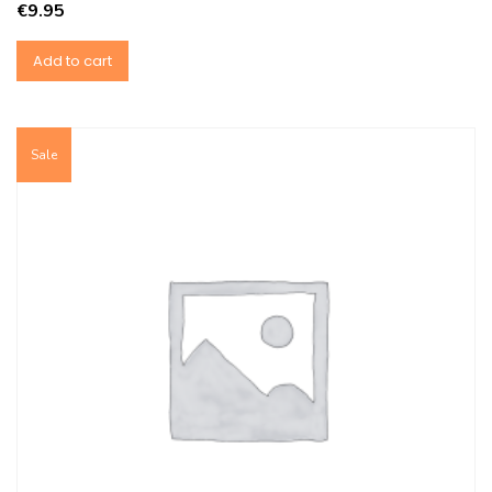
€
9.95
Add to cart
Sale